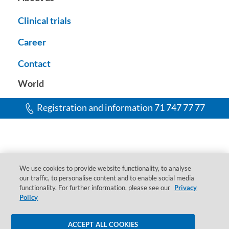
Clinical trials
Career
Contact
World
Registration and information 71 747 77 77
We use cookies to provide website functionality, to analyse
our traffic, to personalise content and to enable social media
© 2004-2020 DaVita Inc. All rights reserved.
COOKIE SETTINGS
functionality. For further information, please see our
Privacy
Policy
DaVita Quality Policy
Cookie Statement
Privacy policy
Personal data protection at DaVita
Information clauses
Shopping
Contact your physician if you need diagnosis and/or treatment, as well as
ACCEPT ALL COOKIES