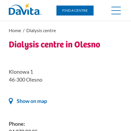
DaVita
FIND A CENTRE
Home
/ Dialysis centre
Dialysis centre in Olesno
Klonowa 1
46-300 Olesno
Show on map
Phone: