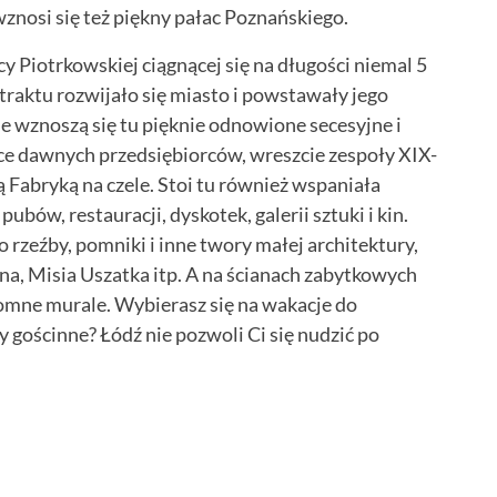
nosi się też piękny pałac Poznańskiego.
 Piotrkowskiej ciągnącej się na długości niemal 5
traktu rozwijało się miasto i powstawały jego
 wznoszą się tu pięknie odnowione secesyjne i
ace dawnych przedsiębiorców, wreszcie zespoły XIX-
 Fabryką na czele. Stoi tu również wspaniała
pubów, restauracji, dyskotek, galerii sztuki i kin.
rzeźby, pomniki i inne twory małej architektury,
a, Misia Uszatka itp. A na ścianach zabytkowych
omne murale. Wybierasz się na wakacje do
zy gościnne? Łódź nie pozwoli Ci się nudzić po