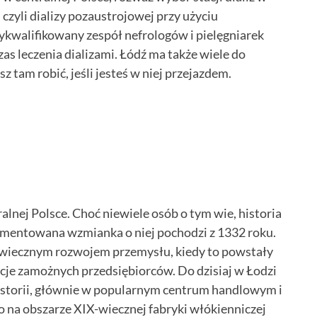
czyli dializy pozaustrojowej przy użyciu
 wykwalifikowany zespół nefrologów i pielęgniarek
as leczenia dializami. Łódź ma także wiele do
 tam robić, jeśli jesteś w niej przejazdem.
lnej Polsce. Choć niewiele osób o tym wie, historia
kumentowana wzmianka o niej pochodzi z 1332 roku.
X-wiecznym rozwojem przemysłu, kiedy to powstały
ncje zamożnych przedsiębiorców. Do dzisiaj w Łodzi
istorii, głównie w popularnym centrum handlowym i
 na obszarze XIX-wiecznej fabryki włókienniczej