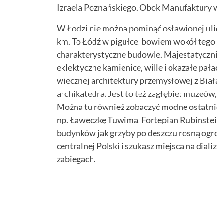
Izraela Poznańskiego. Obok Manufaktury wz
W Łodzi nie można pominąć osławionej ulicy
km. To Łódź w pigułce, bowiem wokół tego 
charakterystyczne budowle. Majestatycznie
eklektyczne kamienice, wille i okazałe pał
wiecznej architektury przemysłowej z Białą
archikatedra. Jest to też zagłębie: muzeów, 
Można tu również zobaczyć modne ostatnio 
np. Ławeczkę Tuwima, Fortepian Rubinstein
budynków jak grzyby po deszczu rosną ogr
centralnej Polski i szukasz miejsca na diali
zabiegach.