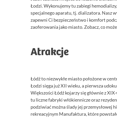
Łodzi. Wykonujemy tu zabiegi hemodializy, 
specjalnego aparatu, tj. dializatora. Nasz
zapewni Ci bezpieczeństwo i komfort podcz
zaoferowania jako miasto. Zobacz, co możesz
Atrakcje
Łódź to niezwykłe miasto położone w centra
Łodzi sięga już XII wieku, a pierwsza udo
Większości Łódź kojarzy się głównie z XI
tu liczne fabryki włókiennicze oraz rezyde
podziwiać można ślady jej przemysłowej h
rekreacyjnym Manufaktura, które powstało