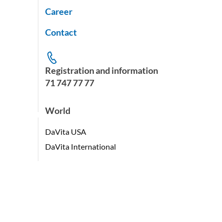
Career
Contact
Registration and information
71 747 77 77
World
DaVita USA
DaVita International