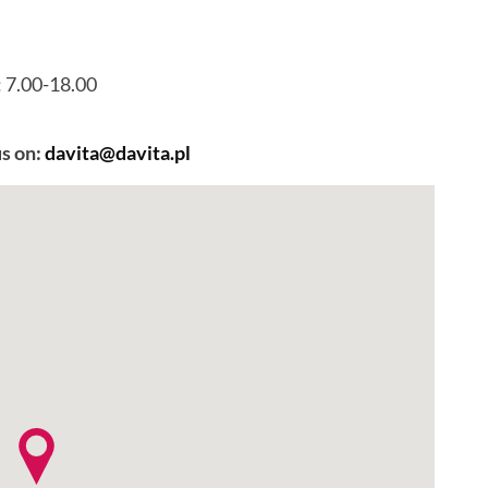
.: 7.00-18.00
us on:
davita@davita.pl