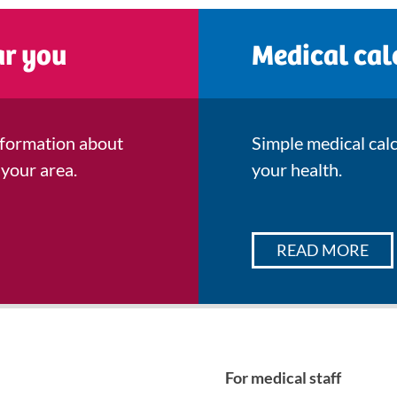
ar you
Medical cal
information about
Simple medical cal
 your area.
your health.
READ MORE
For medical staff