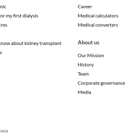
inic
Career
r my first dialysis
Medical calculators
tres
Medical converters
About us
know about kidney transplant
s
Our Mission
History
Team
Corporate governance
Media
INGS