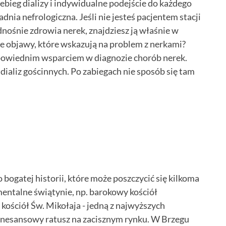
bieg dializy i indywidualne podejście do każdego
dnia nefrologiczna. Jeśli nie jesteś pacjentem stacji
dnośnie zdrowia nerek, znajdziesz ją właśnie w
e objawy, które wskazują na problem z nerkami?
powiednim wsparciem w diagnozie chorób nerek.
 dializ gościnnych. Po zabiegach nie sposób się tam
o bogatej historii, które może poszczycić się kilkoma
ntalne świątynie, np. barokowy kościół
kościół Św. Mikołaja - jedną z najwyższych
renesansowy ratusz na zacisznym rynku. W Brzegu