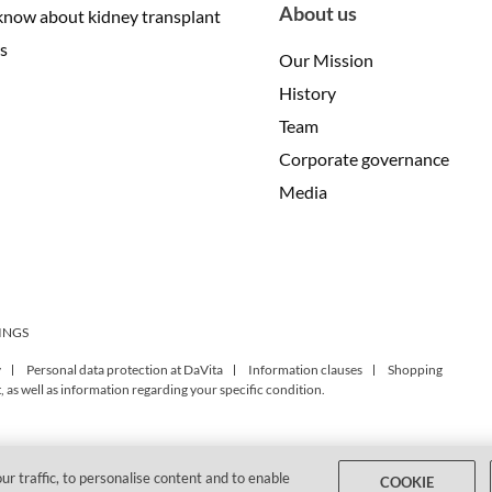
About us
know about kidney transplant
s
Our Mission
History
Team
Corporate governance
Media
INGS
y
Personal data protection at DaVita
Information clauses
Shopping
 as well as information regarding your specific condition.
ur traffic, to personalise content and to enable
COOKIE