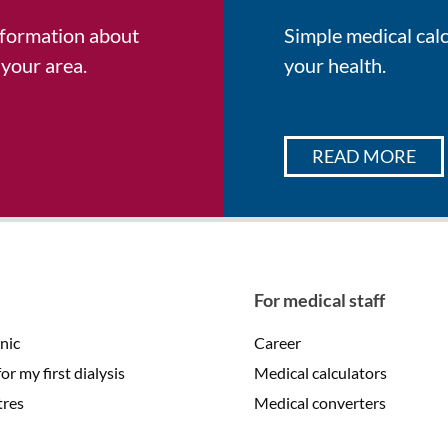
information about
Simple medical cal
 your area.
your health.
READ MORE
For medical staff
inic
Career
r my first dialysis
Medical calculators
tres
Medical converters