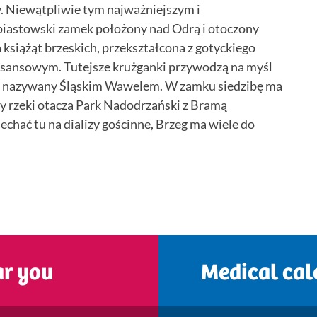
w. Niewątpliwie tym najważniejszym i
piastowski zamek położony nad Odrą i otoczony
 książąt brzeskich, przekształcona z gotyckiego
sansowym. Tutejsze krużganki przywodzą na myśl
wa nazywany Śląskim Wawelem. W zamku siedzibę ma
 rzeki otacza Park Nadodrzański z Bramą
jechać tu na dializy gościnne, Brzeg ma wiele do
ar you
Medical cal